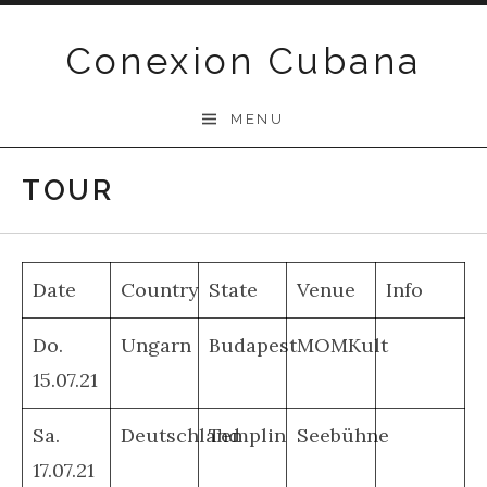
Skip
to
Conexion Cubana
content
MENU
TOUR
Date
Country
State
Venue
Info
Do.
Ungarn
Budapest
MOMKult
15.07.21
Sa.
Deutschland
Templin
Seebühne
17.07.21